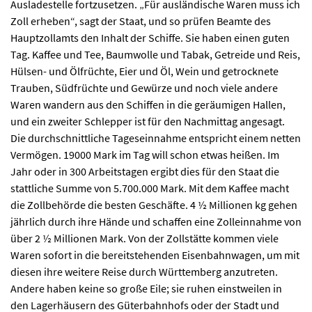
Ausladestelle fortzusetzen. „Für ausländische Waren muss ich
Zoll erheben“, sagt der Staat, und so prüfen Beamte des
Hauptzollamts den Inhalt der Schiffe. Sie haben einen guten
Tag. Kaffee und Tee, Baumwolle und Tabak, Getreide und Reis,
Hülsen- und Ölfrüchte, Eier und Öl, Wein und getrocknete
Trauben, Südfrüchte und Gewürze und noch viele andere
Waren wandern aus den Schiffen in die geräumigen Hallen,
und ein zweiter Schlepper ist für den Nachmittag angesagt.
Die durchschnittliche Tageseinnahme entspricht einem netten
Vermögen. 19000 Mark im Tag will schon etwas heißen. Im
Jahr oder in 300 Arbeitstagen ergibt dies für den Staat die
stattliche Summe von 5.700.000 Mark. Mit dem Kaffee macht
die Zollbehörde die besten Geschäfte. 4 ½ Millionen kg gehen
jährlich durch ihre Hände und schaffen eine Zolleinnahme von
über 2 ½ Millionen Mark. Von der Zollstätte kommen viele
Waren sofort in die bereitstehenden Eisenbahnwagen, um mit
diesen ihre weitere Reise durch Württemberg anzutreten.
Andere haben keine so große Eile; sie ruhen einstweilen in
den Lagerhäusern des Güterbahnhofs oder der Stadt und