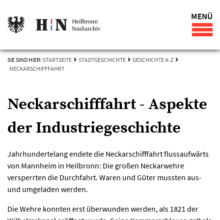
MENÜ
SIE SIND HIER:
STARTSEITE
STADTGESCHICHTE
GESCHICHTE A-Z
NECKARSCHIFFFAHRT
Neckarschifffahrt - Aspekte
der Industriegeschichte
Jahrhundertelang endete die Neckarschifffahrt flussaufwärts
von Mannheim in Heilbronn: Die großen Neckarwehre
versperrten die Durchfahrt. Waren und Güter mussten aus-
und umgeladen werden.
Die Wehre konnten erst überwunden werden, als 1821 der