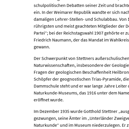
schulpolitischen Debatten seiner Zeit und brach
ein. In der Weimarer Republik wandte er sich na
damaligen Lehrer-Stellen- und Schulabbau. Von 1
rührigsten und meist geachteten Mitglieder der
Partei“; bei der Reichstagswahl 1907 gehörte er 
Friedrich Naumann, der das Mandat im Wahlkreis 
gewann.
Der Schwerpunkt von Stettners außerschulische
Naturwissenschaften, insbesondere der Geologie. 
Fragen der geologischen Beschaffenheit Heilbron
Schöpfer der geognostischen Trias-Pyramide, die 
Dammschule steht und er war lange Jahre Leiter d
Naturkunde-Museums, das 1916 unter dem Nam
eröffnet wurde.
Im Dezember 1935 wurde Gotthold Stettner „ausg
gezwungen, seine Ämter im „Unterländer Zweigve
Naturkunde“ und im Museum niederzulegen. Er 