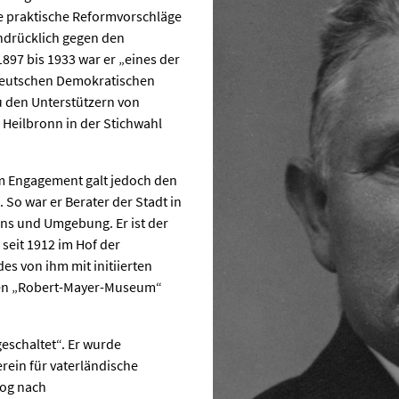
te praktische Reformvorschläge
chdrücklich gegen den
897 bis 1933 war er „eines der
 Deutschen Demokratischen
zu den Unterstützern von
Heilbronn in der Stichwahl
m Engagement galt jedoch den
So war er Berater der Stadt in
ns und Umgebung. Er ist der
seit 1912 im Hof der
es von ihm mit initiierten
en „Robert-Mayer-Museum“
eschaltet“. Er wurde
rein für vaterländische
zog nach