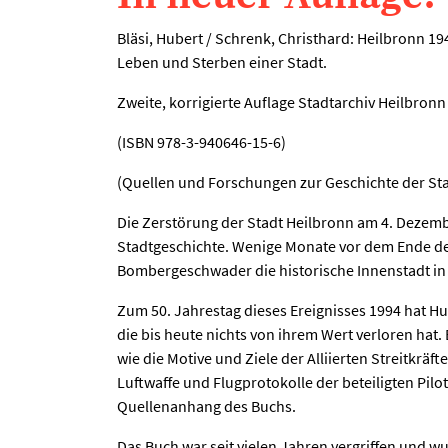
Bläsi, Hubert / Schrenk, Christhard: Heilbronn 1
Leben und Sterben einer Stadt.
Zweite, korrigierte Auflage Stadtarchiv Heilbronn 
(ISBN 978-3-940646-15-6)
(Quellen und Forschungen zur Geschichte der Sta
Die Zerstörung der Stadt Heilbronn am 4. Dezembe
Stadtgeschichte. Wenige Monate vor dem Ende de
Bombergeschwader die historische Innenstadt in
Zum 50. Jahrestag dieses Ereignisses 1994 hat Hube
die bis heute nichts von ihrem Wert verloren hat.
wie die Motive und Ziele der Alliierten Streitkrä
Luftwaffe und Flugprotokolle der beteiligten Pilo
Quellenanhang des Buchs.
Das Buch war seit vielen Jahren vergriffen und wu