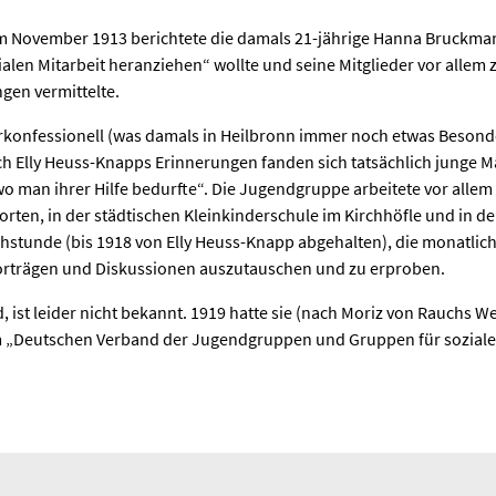
November 1913 berichtete die damals 21-jährige Hanna Bruckman
len Mitarbeit heranziehen“ wollte und seine Mitglieder vor allem zur
gen vermittelte.
erkonfessionell (was damals in Heilbronn immer noch etwas Besonde
h Elly Heuss-Knapps Erinnerungen fanden sich tatsächlich junge 
wo man ihrer Hilfe bedurfte“. Die Jugendgruppe arbeitete vor alle
horten, in der städtischen Kleinkinderschule im Kirchhöfle und in
rechstunde (bis 1918 von Elly Heuss-Knapp abgehalten), die mona
 Vorträgen und Diskussionen auszutauschen und zu erproben.
 ist leider nicht bekannt. 1919 hatte sie (nach Moriz von Rauchs 
m „Deutschen Verband der Jugendgruppen und Gruppen für soziale H