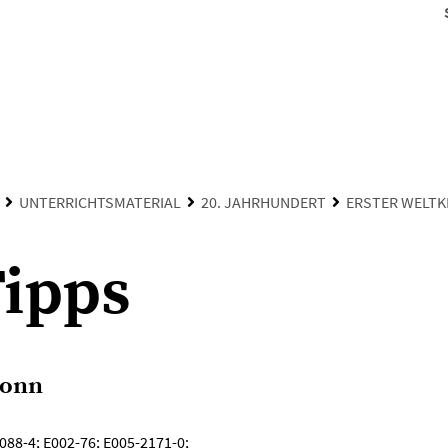
UNTERRICHTSMATERIAL
20. JAHRHUNDERT
ERSTER WELTK
Tipps
ronn
088-4; E002-76; E005-2171-0;