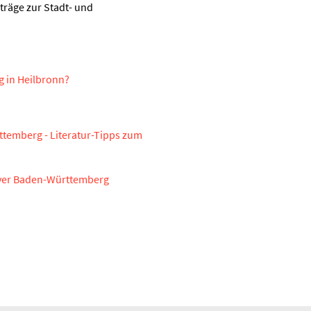
iträge zur Stadt- und
ng in Heilbronn?
temberg - Literatur-­­Tipps zum
erver Baden-Württemberg