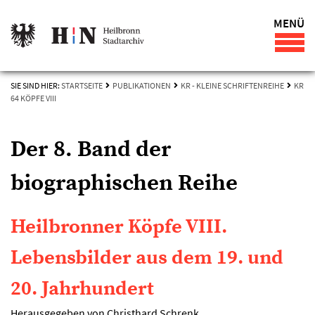
MENÜ
SIE SIND HIER:
STARTSEITE
PUBLIKATIONEN
KR - KLEINE SCHRIFTENREIHE
KR
64 KÖPFE VIII
Der 8. Band der
biographischen Reihe
Heilbronner Köpfe VIII.
Lebensbilder aus dem 19. und
20. Jahrhundert
Herausgegeben von Christhard Schrenk