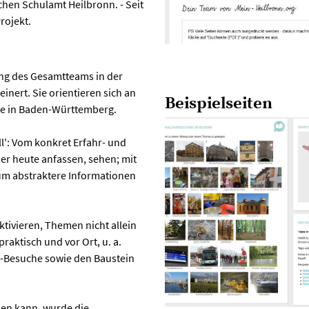
chen Schulamt Heilbronn. - Seit
rojekt.
ung des Gesamtteams in der
ert. Sie orientieren sich an
Beispielseiten
le in Baden-Württemberg.
ll': Vom konkret Erfahr- und
er heute anfassen, sehen; mit
um abstraktere Informationen
ktivieren, Themen nicht allein
raktisch und vor Ort, u. a.
rt-Besuche sowie den Baustein
den kann, wurde die