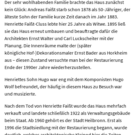
Der sehr wohlhabenden Familie brachte das Haus zunächst
kein Glück: Andreas Faißt starb schon 1878 als 50-Jähriger, der
älteste Sohn der Familie kurze Zeit danach im Jahr 1883.
Henriette Faißt-Cluss lebte hier 25 Jahre als Witwe. 1895 ließ
sie das Haus erneut umbauen und beauftragte dafür die
Architekten Ernst Walter und Carl Luckscheiter mit der
Planung. Die Innenräume malte der (später
königliche Hof-)Dekorationsmaler Ernst Bader aus Horkheim
aus – diesen Zustand versuchte man bei der Restaurierung
Ende der 1990er Jahre wiederherzustellen.
Henriettes Sohn Hugo war eng mit dem Komponisten Hugo
Wolf befreundet, der häufig in diesem Haus zu Besuch war
und musizierte.
Nach dem Tod von Henriette Faißt wurde das Haus mehrfach
verkauft und landete schließlich 1922 als Verwaltungsgebäude
beim Staat. Ab 1960 gehört es der Stadt Heilbronn. Erst als
1996 die Stadtsiedlung mit der Restaurierung begann, wurde
deutlich, welches architektonische Kleinod hier die Zeiten