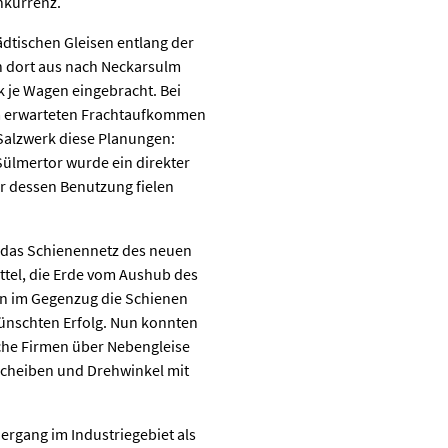
nkurrenz.
ädtischen Gleisen entlang der
on dort aus nach Neckarsulm
k je Wagen eingebracht. Bei
m erwarteten Frachtaufkommen
Salzwerk diese Planungen:
ülmertor wurde ein direkter
r dessen Benutzung fielen
 das Schienennetz des neuen
ttel, die Erde vom Aushub des
n im Gegenzug die Schienen
wünschten Erfolg. Nun konnten
che Firmen über Nebengleise
cheiben und Drehwinkel mit
rgang im Industriegebiet als