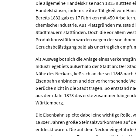
Die allgemeine Handelskrise nach 1815 nutzten e
Handelshäuser, indem sie ihre Tätigkeit vom Hand
Bereits 1832 gab es 17 Fabriken mit 450 Arbeiter
chemische Industrie. Aus Platzgründen musste d
Stadtmauern stattfinden. Doch die vor allem west
Produktionsstätten wurden wegen der von ihne
Geruchsbelästigung bald als unerträglich empfu
Als Ausweg bot sich die Anlage eines verkehrsgü
Industriegebiets außerhalb der Stadt an: Der Stadt
Nähe des Neckars, ließ sich an die seit 1848 nac
Eisenbahn anbinden und der vorherrschende Wes
Gerüche nicht in die Stadt tragen. So entstand
aus dem Jahr 1873 das erste zusammenhängende 
Württemberg.
Die Eisenbahn spielte dabei eine wichtige Rolle, 
1880er Jahren große Steinsalzvorkommen auf d
entdeckt waren. Die auf dem Neckar eingeführte 