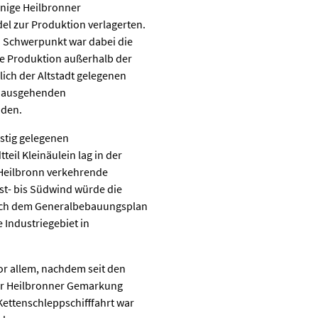
inige Heilbronner
el zur Produktion verlagerten.
n. Schwerpunkt war dabei die
ie Produktion außerhalb der
lich der Altstadt gelegenen
n ausgehenden
nden.
nstig gelegenen
teil Kleinäulein lag in der
h Heilbronn verkehrende
t- bis Südwind würde die
 nach dem Generalbebauungsplan
Industriegebiet in
vor allem, nachdem seit den
er Heilbronner Gemarkung
Kettenschleppschifffahrt war