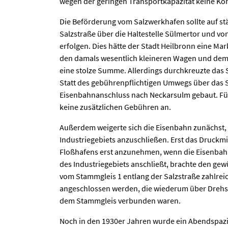
wegen der geringen Transportkapazität keine Ko
Die Beförderung vom Salzwerkhafen sollte auf st
Salzstraße über die Haltestelle Sülmertor und v
erfolgen. Dies hätte der Stadt Heilbronn eine Mar
den damals wesentlich kleineren Wagen und de
eine stolze Summe. Allerdings durchkreuzte das 
Statt des gebührenpflichtigen Umwegs über das S
Eisenbahnanschluss nach Neckarsulm gebaut. Fü
keine zusätzlichen Gebühren an.
Außerdem weigerte sich die Eisenbahn zunächst,
Industriegebiets anzuschließen. Erst das Druckmi
Floßhafens erst anzunehmen, wenn die Eisenbah
des Industriegebiets anschließt, brachte den ge
vom Stammgleis 1 entlang der Salzstraße zahlrei
angeschlossen werden, die wiederum über Drehs
dem Stammgleis verbunden waren.
Noch in den 1930er Jahren wurde ein Abendspazie