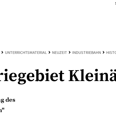
UNTERRICHTSMATERIAL
NEUZEIT
INDUSTRIEBAHN
HIST
riegebiet Klein
g des
n"