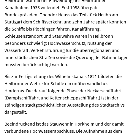
Heilbronn war mit der Einweihung des Heilbronner
Kanalhafens 1935 vollendet. Erst 1958 übergab
Bundespräsident Theodor Heuss das Teilstück Heilbronn –
Stuttgart dem Schiffsverkehr, und zehn Jahre später konnten
die Schiffe bis Plochingen fahren. Kanalführung,
Schleusenstandort und Stauwehre waren in Heilbronn
besonders schwierig: Hochwasserschutz, Nutzung der
Wasserkraft, Verkehrsführung für die überregionalen und
innerstädtischen Straßen sowie die Querung der Bahnanlagen
mussten berücksichtigt werden.
Bis zur Fertigstellung des Wilhelmskanals 1821 bildeten die
Heilbronner Wehre für Schiffe ein unüberwindliches
Hindernis. Die darauf folgende Phase der Neckarschifffahrt
(Dampfschifffahrt und Kettenschleppschifffahrt) ist in der
ständigen stadtgeschichtlichen Ausstellung des Stadtarchivs
dargestellt.
Beeindruckend ist das Stauwehr in Horkheim und der damit
verbundene Hochwasserabschluss. Die Aufnahme aus dem