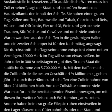
Ausladestelle fortzusetzen. „Für ausländische Waren muss ich
Zoll erheben“, sagt der Staat, und so prüfen Beamte des
Hauptzollamts den Inhalt der Schiffe. Sie haben einen guten
Tag. Kaffee und Tee, Baumwolle und Tabak, Getreide und Reis,
Hülsen- und Ölfrüchte, Eier und Öl, Wein und getrocknete
Trauben, Südfrüchte und Gewürze und noch viele andere
Waren wandern aus den Schiffen in die geräumigen Hallen,
und ein zweiter Schlepper ist für den Nachmittag angesagt.
Die durchschnittliche Tageseinnahme entspricht einem netten
Vermögen. 19000 Mark im Tag will schon etwas heißen. Im
Jahr oder in 300 Arbeitstagen ergibt dies für den Staat die
stattliche Summe von 5.700.000 Mark. Mit dem Kaffee macht
die Zollbehörde die besten Geschäfte. 4 ½ Millionen kg gehen
jährlich durch ihre Hände und schaffen eine Zolleinnahme von
über 2 ½ Millionen Mark. Von der Zollstätte kommen viele
Waren sofort in die bereitstehenden Eisenbahnwagen, um mit
diesen ihre weitere Reise durch Württemberg anzutreten.
Andere haben keine so große Eile; sie ruhen einstweilen in
den Lagerhäusern des Güterbahnhofs oder der Stadt und