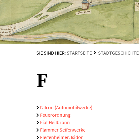
SIE SIND HIER:
STARTSEITE
STADTGESCHICHTE
F
Falcon (Automobilwerke)
Feuerordnung
Fiat Heilbronn
Flammer Seifenwerke
Flegenheimer, Isidor