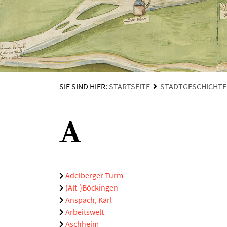
SIE SIND HIER:
STARTSEITE
STADTGESCHICHTE
A
Adelberger Turm
(Alt-)Böckingen
Anspach, Karl
Arbeitswelt
Aschheim