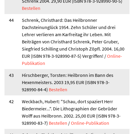
Schrenk 2004. 29,90 EUR (ISBN 978-3-928990-90-5)
Bestellen
44
Schrenk, Christhard: Das Heilbronner
Dachsteinunglück 1954. Zehn Schüler und drei
Lehrer verlieren am Karfreitag ihr Leben. Mit
Beiträgen von Christhard Schrenk, Peter Gruber,
Siegfried Schilling und Christoph Zöpfl. 2004. 16,00
EUR (ISBN 978-3-928990-87-5) Vergriffen! /
Online-
Publikation
43
Hirschberger, Torsten: Heilbronn im Bann des
Hexenmeisters. 2003 19,95 EUR (ISBN 978-3-
928990-84-4)
Bestellen
42
Weckbach, Hubert: "Schau, dort spaziert Herr
Biedermeier...". Die Lithographien der Gebrüder
Wolff aus Heilbronn. 2002. 25,00 EUR (ISBN 978-3-
928990-83-7)
Bestellen
/
Online-Publikation