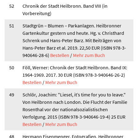
52
Chronik der Stadt Heilbronn. Band VIII (in
Vorbereitung)
51
Stadtgrün – Blumen – Parkanlagen. Heilbronner
Gartenkultur gestern und heute. Hg. v. Christhard
Schrenk und Hans-Peter Barz. Mit Beiträgen von
Hans-Peter Barz et al. 2019. 22,50 EUR (ISBN 978-3-
940646-28-6)
Bestellen
/
Mehr zum Buch
50
Föll, Werner: Chronik der Stadt Heilbronn. Band IX:
1964-1969. 2017. 30 EUR (ISBN 978-3-940646-26-2)
Bestellen
/
Mehr zum Buch
49
Schlör, Joachim: "Liesel, it’s time for you to leave."
Von Heilbronn nach London. Die Flucht der Familie
Rosenthal vor der nationalsozialistischen
Verfolgung. 2015 (ISBN 978-3-940646-19-4) 25 EUR
Bestellen
/
Mehr zum Buch
48
Hermann Eisenmenger. Fotografien. Heilbronner