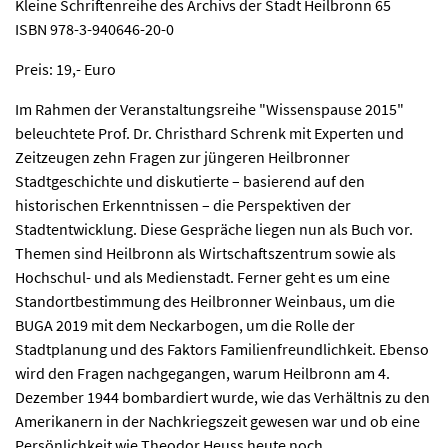
Kleine Schriftenreihe des Archivs der Stadt Heilbronn 65
ISBN 978-3-940646-20-0
Preis: 19,- Euro
Im Rahmen der Veranstaltungsreihe "Wissenspause 2015"
beleuchtete Prof. Dr. Christhard Schrenk mit Experten und
Zeitzeugen zehn Fragen zur jüngeren Heilbronner
Stadtgeschichte und diskutierte – basierend auf den
historischen Erkenntnissen – die Perspektiven der
Stadtentwicklung. Diese Gespräche liegen nun als Buch vor.
Themen sind Heilbronn als Wirtschaftszentrum sowie als
Hochschul- und als Medienstadt. Ferner geht es um eine
Standortbestimmung des Heilbronner Weinbaus, um die
BUGA 2019 mit dem Neckarbogen, um die Rolle der
Stadtplanung und des Faktors Familienfreundlichkeit. Ebenso
wird den Fragen nachgegangen, warum Heilbronn am 4.
Dezember 1944 bombardiert wurde, wie das Verhältnis zu den
Amerikanern in der Nachkriegszeit gewesen war und ob eine
Persönlichkeit wie Theodor Heuss heute noch