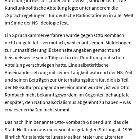
Abteilung im Ressort „Chef vom Dienst“, stark belastet. Die
Rundfunkpolitische Abteilung legte unter anderem die
„Sprachregelungen“ für deutsche Radiostationen in aller Welt
im Sinne der NS-Ideologie fest.
Ein Spruchkammerverfahren wurde gegen Otto Rombach
nicht eingeleitet – vermutlich, weil er auf seinem Meldebogen
zur Entnazifizierung lückenhafte Angaben gemacht und
beispielsweise seine Tätigkeit in der Rundfunkpolitischen
Abteilung verschwiegen hatte. Eine selbstkritische
Auseinandersetzung mit seiner Tätigkeit während der NS-Zeit
und seinen Beiträgen zur Unterhaltungsliteratur, die als Teil
der NS-Kulturpropaganda vereinnahmt wurden, ist von Otto
Rombach nicht bekannt geworden; im Gegenteil behauptete
er später, den Nationalsozialismus abgelehnt zu haben – was
erwiesenermaßen nicht stimmt.
Das nach ihm benannte Otto-Rombach-Stipendium, das die
Stadt Heilbronn aus einer von ihm getätigten Stiftung ab 1995
jährlich für talentierte junge Musiker, Maler und Literaten