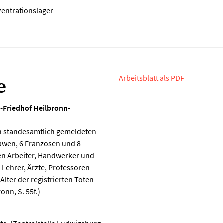
zentrationslager
Arbeitsblatt als PDF
e
r-Friedhof Heilbronn-
n standesamtlich gemeldeten
lawen, 6 Franzosen und 8
ren Arbeiter, Handwerker und
 Lehrer, Ärzte, Professoren
lter der registrierten Toten
onn, S. 55f.)