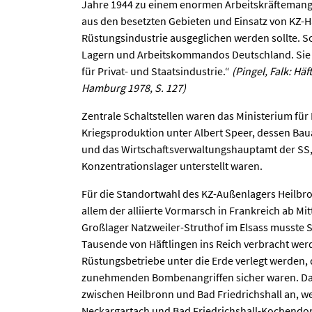
Jahre 1944 zu einem enormen Arbeitskräftemang
aus den besetzten Gebieten und Einsatz von KZ-Hä
Rüstungsindustrie ausgeglichen werden sollte. S
Lagern und Arbeitskommandos Deutschland. Sie f
für Privat- und Staatsindustrie.“
(Pingel, Falk: Hä
Hamburg 1978, S. 127)
Zentrale Schaltstellen waren das Ministerium für
Kriegsproduktion unter Albert Speer, dessen Bau
und das Wirtschaftsverwaltungshauptamt der SS,
Konzentrationslager unterstellt waren.
Für die Standortwahl des KZ-Außenlagers Heilbr
allem der alliierte Vormarsch in Frankreich ab M
Großlager Natzweiler-Struthof im Elsass musste Sc
Tausende von Häftlingen ins Reich verbracht werde
Rüstungsbetriebe unter die Erde verlegt werden, 
zunehmenden Bombenangriffen sicher waren. Dafü
zwischen Heilbronn und Bad Friedrichshall an, w
Neckargartach und Bad Friedrichshall-Kochendorf