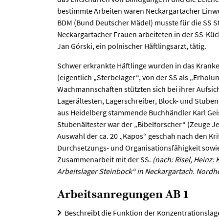
bestimmte Arbeiten waren Neckargartacher Einwoh
BDM (Bund Deutscher Mädel) musste für die SS S
Neckargartacher Frauen arbeiteten in der SS-Küc
Jan Górski, ein polnischer Häftlingsarzt, tätig.
Schwer erkrankte Häftlinge wurden in das Krank
(eigentlich „Sterbelager“, von der SS als „Erholu
Wachmannschaften stützten sich bei ihrer Aufsich
Lagerältesten, Lagerschreiber, Block- und Stuben
aus Heidelberg stammende Buchhändler Karl Geis
Stubenältester war der „Bibelforscher“ (Zeuge Je
Auswahl der ca. 20 „Kapos“ geschah nach den Kri
Durchsetzungs- und Organisationsfähigkeit sowie
Zusammenarbeit mit der SS.
(nach: Risel, Heinz:
Arbeitslager Steinbock“ in Neckargartach. Nordh
Arbeitsanregungen AB 1
Beschreibt die Funktion der Konzentrationslage