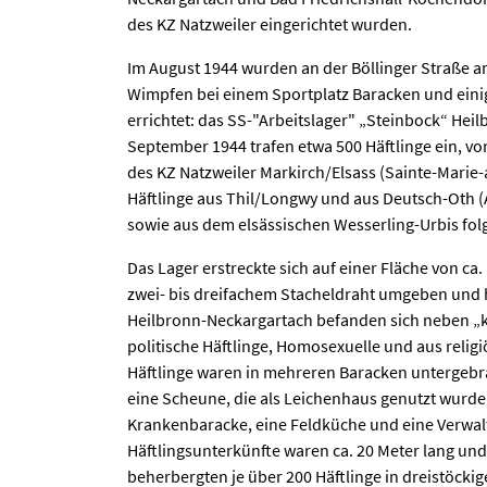
des KZ Natzweiler eingerichtet wurden.
Im August 1944 wurden an der Böllinger Straße a
Wimpfen bei einem Sportplatz Baracken und eini
errichtet: das SS-"Arbeitslager" „Steinbock“ Hei
September 1944 trafen etwa 500 Häftlinge ein, 
des KZ Natzweiler Markirch/Elsass (Sainte-Marie
Häftlinge aus Thil/Longwy und aus Deutsch-Oth (
sowie aus dem elsässischen Wesserling-Urbis fol
Das Lager erstreckte sich auf einer Fläche von ca.
zwei- bis dreifachem Stacheldraht umgeben und 
Heilbronn-Neckargartach befanden sich neben „k
politische Häftlinge, Homosexuelle und aus relig
Häftlinge waren in mehreren Baracken untergebra
eine Scheune, die als Leichenhaus genutzt wurde
Krankenbaracke, eine Feldküche und eine Verwal
Häftlingsunterkünfte waren ca. 20 Meter lang un
beherbergten je über 200 Häftlinge in dreistöckig