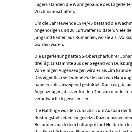
Lagers standen die Wohngebäude des Lagerleiter
Wachmannschaften.
Um die Jahreswende 1944/45 bestand die Wachm
Angehörigen und 20 Luftwaffensoldaten. Viele de
jung und kamen aus Rumänien, wo sie als „Volksd
worden waren.
Die Lagerleitung hatte SS-Oberscharführer Johann
dreißig. Er stammte aus der Gegend von Duisburg
Von einigen Augenzeugen wird er als „im Grunde 
Das eigentlich verbotene Zustecken von Nahrungs
habe er stillschweigend geduldet. Doch es gibt 
Augenzeugen, dass er für den Tod von mindesten
verantwortlich gewesen sei.
Die Häftlinge wurden zunächst zum Ausbau der Sa
Rüstungsbetrieben eingesetzt. Dazu mussten ne
Besonders nach dem Luftangriff auf Heilbronn 
das Entschärfen von Blindgängern und die Leich