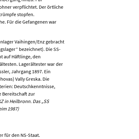
ner verpflichtet. Der örtliche
trümpfe stopfen.
he. Für die Gefangenen war
enlager Vaihingen/Enz gebracht
ngslager“ bezeichnet). Die SS-
t auf Häftlinge, den
ältesten. Lagerältester war der
sler, Jahrgang 1897. Ein
hovas) Vally Greska. Die
terien: Deutschkenntnisse,
 Bereitschaft zur
 KZ in Heilbronn. Das „SS
eim 1987)
r für den NS-Staat.