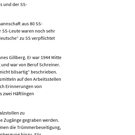
s und der SS-
annschaft aus 80 SS-
r SS-Leute waren noch sehr
eutsche“ zu SS verpflichtet
es Gillberg. Er war 1944 Mitte
 und war von Beruf Schreiner.
nicht bösartig“ beschrieben.
mitteln auf den Arbeitsstellen
auch Erinnerungen von
s zwei Häftlingen
lzstollen zu
ue Zugänge gegraben werden.
kamen die Trümmerbeseitigung,
enbergung hinzu. Für