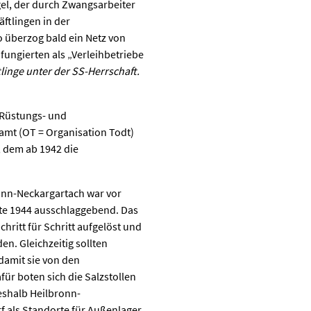
el, der durch Zwangsarbeiter
ftlingen in der
o überzog bald ein Netz von
ungierten als „Verleihbetriebe
ftlinge unter der SS-Herrschaft.
 Rüstungs- und
amt (OT = Organisation Todt)
 dem ab 1942 die
onn-Neckargartach war vor
itte 1944 ausschlaggebend. Das
hritt für Schritt aufgelöst und
n. Gleichzeitig sollten
damit sie von den
r boten sich die Salzstollen
eshalb Heilbronn-
 als Standorte für Außenlager