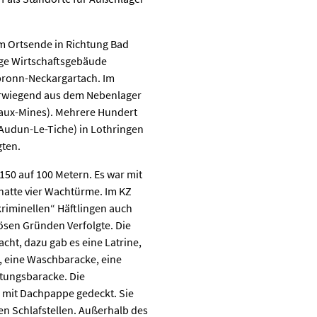
m Ortsende in Richtung Bad
ge Wirtschaftsgebäude
lbronn-Neckargartach. Im
vorwiegend aus dem Nebenlager
-aux-Mines). Mehrere Hundert
Audun-Le-Tiche) in Lothringen
gten.
 150 auf 100 Metern. Es war mit
hatte vier Wachtürme. Im KZ
riminellen“ Häftlingen auch
iösen Gründen Verfolgte. Die
cht, dazu gab es eine Latrine,
, eine Waschbaracke, eine
tungsbaracke. Die
d mit Dachpappe gedeckt. Sie
en Schlafstellen. Außerhalb des