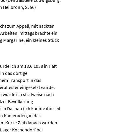
te. (Zentralstelle Ludwigsburg,
in Heilbronn, S. 56)
ht zum Appell, mit nackten
Arbeiten, mittags brachte ein
 g Margarine, ein kleines Stück
urde ich am 18.6.1938 in Haft
in das dortige
inem Transport in das
erältester eingesetzt wurde.
wurde ich strafweise nach
elzer Bevölkerung
in Dachau (ich kannte ihn seit
von Kameraden, in das
en. Kurze Zeit danach wurden
s Lager Kochendorf bei