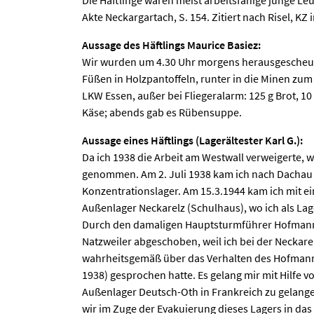
Die Häftlinge waren meist arbeitsfähige junge Leu
Akte Neckargartach, S. 154. Zitiert nach Risel, KZ 
Aussage des Häftlings Maurice Basiez:
Wir wurden um 4.30 Uhr morgens herausgescheuc
Füßen in Holzpantoffeln, runter in die Minen zum 
LKW Essen, außer bei Fliegeralarm: 125 g Brot, 10
Käse; abends gab es Rübensuppe.
Aussage eines Häftlings (Lagerältester Karl G.):
Da ich 1938 die Arbeit am Westwall verweigerte, w
genommen. Am 2. Juli 1938 kam ich nach Dachau 
Konzentrationslager. Am 15.3.1944 kam ich mit e
Außenlager Neckarelz (Schulhaus), wo ich als Lag
Durch den damaligen Hauptsturmführer Hofmann 
Natzweiler abgeschoben, weil ich bei der Neckar
wahrheitsgemäß über das Verhalten des Hofmann 
1938) gesprochen hatte. Es gelang mir mit Hilfe 
Außenlager Deutsch-Oth in Frankreich zu gelang
wir im Zuge der Evakuierung dieses Lagers in da