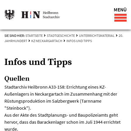
MENÜ
SIE SIND HIER:
STARTSEITE
STADTGESCHICHTE
UNTERRICHTSMATERIAL
20.
JAHRHUNDERT
KZ NECKARGARTACH
INFOS UND TIPPS
Infos und Tipps
Quellen
Stadtarchiv Heilbronn A33-158: Errichtung eines KZ-
Außenlagers in Neckargartach im Zusammenhang mit der
Rüstungsproduktion im Salzbergwerk (Tarnname
"Steinbock").
Aus der Akte des Stadtplanungs- und Baupolizeiamts geht
hervor, dass das Barackenlager schon im Juli 1944 errichtet
wurde.