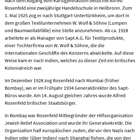
Nach dem Abgang vom Karlsgymnasium besuchte Alfred
Rosenfeld eine zweijährige Handelsschule in Heilbronn. Zum
1. Mai 1925 zog er nach Stuttgart-Untertürkheim, um dort in
dem großen Textilunternehmen W. Wolf & Söhne (Lumpen
und Baumwollabfälle) eine Stelle anzunehmen. Ab ca. 1928
arbeitete er als Manager von Sapt A.G. für Textilprodukte,
einer Tochterfirma von W. Wolf & Söhne, die die
internationalen Geschäfte des Konzerns abwickelte. Auf diese
Weise kam er nach Indien, welches zu dieser Zeit ein britisches
Kolonialreich war.
Im Dezember 1928 zog Rosenfeld nach Mumbai (früher
Bombay), wo er im Frühjahr 1934 Generaldirektor des Sapt-
Büros wurde. Am 14. August gleichen Jahres wurde Alfred
Rosenfeld britischer Staatsbürger.
In Bombay war Rosenfeld Mitbegründer der Hilfsorganisation
Jewish Relief Association und wurde ihr Generalsekretär. Die
Organisation half europäischen Juden, die vor den Nazis nach
Indien oder (über Indien) nach Shanghai flohen, die von den