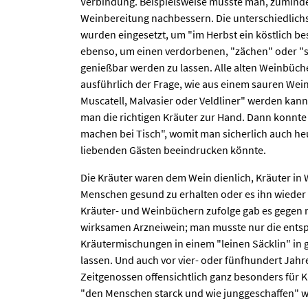
Verbindung. Beispielsweise musste man, zumindes
Weinbereitung nachbessern. Die unterschiedlich
wurden eingesetzt, um "im Herbst ein köstlich b
ebenso, um einen verdorbenen, "zächen" oder "
genießbar werden zu lassen. Alle alten Weinbüc
ausführlich der Frage, wie aus einem sauren Wein 
Muscatell, Malvasier oder Veldliner" werden kann
man die richtigen Kräuter zur Hand. Dann konnt
machen bei Tisch", womit man sicherlich auch he
liebenden Gästen beeindrucken könnte.
Die Kräuter waren dem Wein dienlich, Kräuter in 
Menschen gesund zu erhalten oder es ihn wieder 
Kräuter- und Weinbüchern zufolge gab es gegen 
wirksamen Arzneiwein; man musste nur die ent
Kräutermischungen in einem "leinen Säcklin" in
lassen. Und auch vor vier- oder fünfhundert Jahre
Zeitgenossen offensichtlich ganz besonders für 
"den Menschen starck und wie junggeschaffen" w