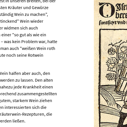
t in unseren Breiten, bei der
sten Kräuter und Gewürze
eständig Wein zu machen",
stinckend" Wein wieder
her widmen sich auch
einer "so gut als wie ein
 – was kein Problem war, hatte
e man auch "weißen Wein roth
ute noch seine Rotwein
Wein halfen aber auch, den
werden zu lassen. Den alten
nahezu jede Krankheit einen
sprechend zusammengestellten
 gutem, starkem Wein ziehen
n interessierten sich die
Kräuterwein-Rezepturen, die
erden ließen.