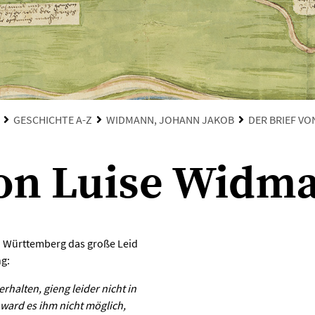
GESCHICHTE A-Z
WIDMANN, JOHANN JAKOB
DER BRIEF VO
von Luise Widm
n Württemberg das große Leid
ng:
halten, gieng leider nicht in
 ward es ihm nicht möglich,