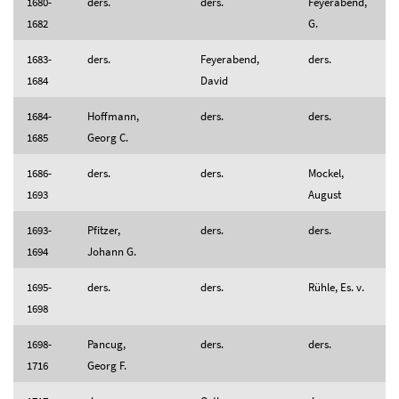
1680-
ders.
ders.
Feyerabend,
1682
G.
1683-
ders.
Feyerabend,
ders.
1684
David
1684-
Hoffmann,
ders.
ders.
1685
Georg C.
1686-
ders.
ders.
Mockel,
1693
August
1693-
Pfitzer,
ders.
ders.
1694
Johann G.
1695-
ders.
ders.
Rühle, Es. v.
1698
1698-
Pancug,
ders.
ders.
1716
Georg F.