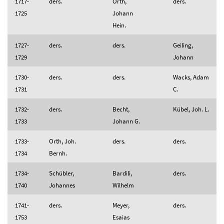
1717-
ders.
Orth,
ders.
1725
Johann
Hein.
1727-
ders.
ders.
Geiling,
1729
Johann
1730-
ders.
ders.
Wacks, Adam
1731
C.
1732-
ders.
Becht,
Kübel, Joh. L.
1733
Johann G.
1733-
Orth, Joh.
ders.
ders.
1734
Bernh.
1734-
Schübler,
Bardili,
ders.
1740
Johannes
Wilhelm
1741-
ders.
Meyer,
ders.
1753
Esaias