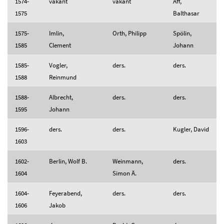
1574-
vakant
vakant
Aff,
1575
Balthasar
1575-
Imlin,
Orth, Philipp
Spölin,
1585
Clement
Johann
1585-
Vogler,
ders.
ders.
1588
Reinmund
1588-
Albrecht,
ders.
ders.
1595
Johann
1596-
ders.
ders.
Kugler, David
1603
1602-
Berlin, Wolf B.
Weinmann,
ders.
1604
Simon Ä.
1604-
Feyerabend,
ders.
ders.
1606
Jakob