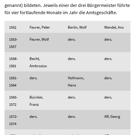
genannt) bildeten. Jeweils einer der drei Bürgermeister führte
für vier fortlaufende Monate im Jahr die Amtsgeschäfte.
1552
Feurer, Peter
Berlin, Wolf
Wendel, Ans
1553-
Feurer, Wolf
ders.
ders.
1557
1558-
Becht,
ders.
ders.
1561
Ambrosius
1561-
ders.
Hofmann,
ders.
1564
Hans
1565-
Bürcker,
ders.
ders.
1572
Franz
1572-
ders.
ders.
Aff, Georg
1574