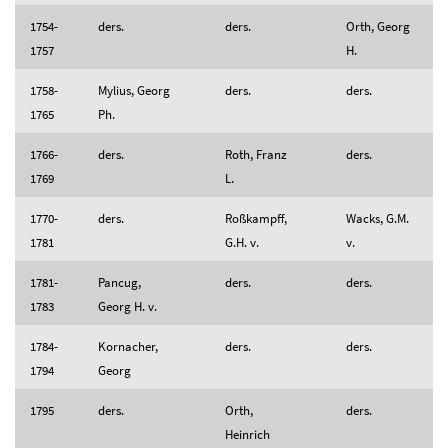
1754-
ders.
ders.
Orth, Georg
1757
H.
1758-
Mylius, Georg
ders.
ders.
1765
Ph.
1766-
ders.
Roth, Franz
ders.
1769
L.
1770-
ders.
Roßkampff,
Wacks, G.M.
1781
G.H. v.
v.
1781-
Pancug,
ders.
ders.
1783
Georg H. v.
1784-
Kornacher,
ders.
ders.
1794
Georg
1795
ders.
Orth,
ders.
Heinrich