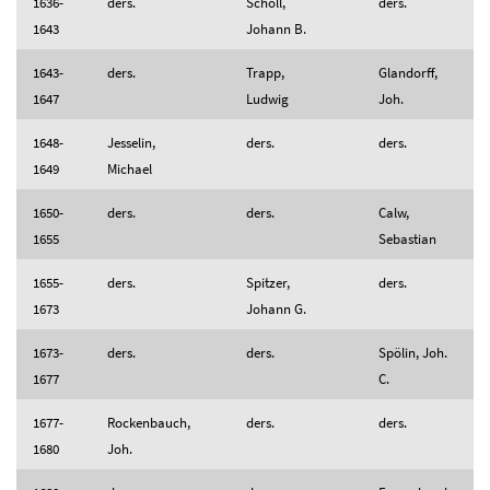
1636-
ders.
Scholl,
ders.
1643
Johann B.
1643-
ders.
Trapp,
Glandorff,
1647
Ludwig
Joh.
1648-
Jesselin,
ders.
ders.
1649
Michael
1650-
ders.
ders.
Calw,
1655
Sebastian
1655-
ders.
Spitzer,
ders.
1673
Johann G.
1673-
ders.
ders.
Spölin, Joh.
1677
C.
1677-
Rockenbauch,
ders.
ders.
1680
Joh.