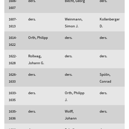
1606-
ders.
Becht, Georg
ders.
1607
1607-
ders.
Weinmann,
Kollenberger
1613
Simon J.
D.
1614-
Orth, Philipp
ders.
ders.
1622
1622-
Rollwag,
ders.
ders.
1628
Johann G.
1626-
ders.
ders.
Spölin,
1633
Conrad
1633-
ders.
Orth, Philipp
ders.
1635
J.
1635-
ders.
Wolff,
ders.
1636
Johann