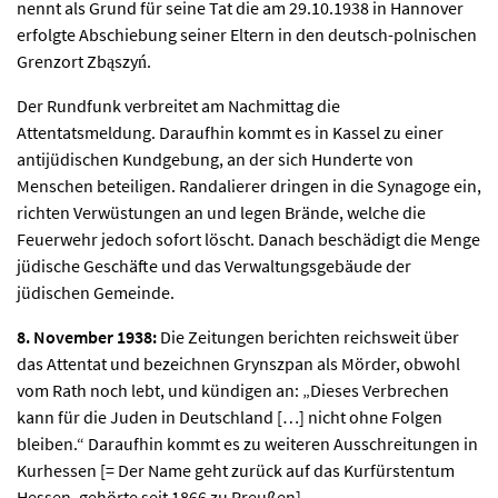
nennt als Grund für seine Tat die am 29.10.1938 in Hannover
erfolgte Abschiebung seiner Eltern in den deutsch-polnischen
Grenzort Zbąszyń.
Der Rundfunk verbreitet am Nachmittag die
Attentatsmeldung. Daraufhin kommt es in Kassel zu einer
antijüdischen Kundgebung, an der sich Hunderte von
Menschen beteiligen. Randalierer dringen in die Synagoge ein,
richten Verwüstungen an und legen Brände, welche die
Feuerwehr jedoch sofort löscht. Danach beschädigt die Menge
jüdische Geschäfte und das Verwaltungsgebäude der
jüdischen Gemeinde.
8. November 1938:
Die Zeitungen berichten reichsweit über
das Attentat und bezeichnen Grynszpan als Mörder, obwohl
vom Rath noch lebt, und kündigen an: „Dieses Verbrechen
kann für die Juden in Deutschland […] nicht ohne Folgen
bleiben.“ Daraufhin kommt es zu weiteren Ausschreitungen in
Kurhessen [= Der Name geht zurück auf das Kurfürstentum
Hessen, gehörte seit 1866 zu Preußen].