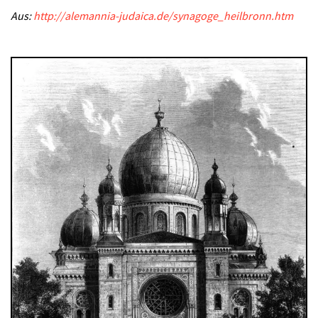
Aus:
http://alemannia-judaica.de/synagoge_heilbronn.htm