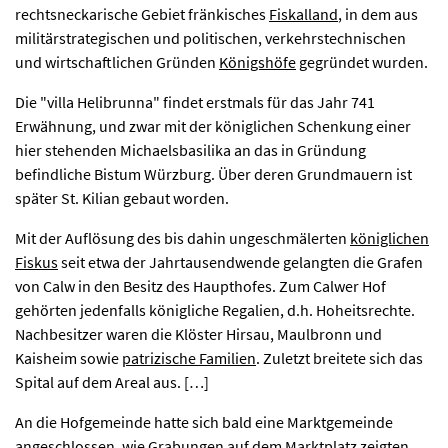
rechtsneckarische Gebiet fränkisches
Fiskalland
, in dem aus
militärstrategischen und politischen, verkehrstechnischen
und wirtschaftlichen Gründen
Königshöfe
gegründet wurden.
Die "villa Helibrunna" findet erstmals für das Jahr 741
Erwähnung, und zwar mit der königlichen Schenkung einer
hier stehenden Michaelsbasilika an das in Gründung
befindliche Bistum Würzburg. Über deren Grundmauern ist
später St. Kilian gebaut worden.
Mit der Auflösung des bis dahin ungeschmälerten
königlichen
Fiskus
seit etwa der Jahrtausendwende gelangten die Grafen
von Calw in den Besitz des Haupthofes. Zum Calwer Hof
gehörten jedenfalls königliche Regalien, d.h. Hoheitsrechte.
Nachbesitzer waren die Klöster Hirsau, Maulbronn und
Kaisheim sowie
patrizische Familien
. Zuletzt breitete sich das
Spital auf dem Areal aus. […]
An die Hofgemeinde hatte sich bald eine Marktgemeinde
angeschlossen, wie Grabungen auf dem Marktplatz zeigten,