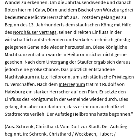
Wandel zu erkennen. Um die Jahrtausendwende und danach
übten hier mit
Calw, Dürn
und dem Bischof von Würzburg drei
bedeutende Mächte Herrschaft aus. Trotzdem gelang es zu
Beginn des 13. Jahrhunderts dem staufischen König mit Hilfe
des
Nordhäuser Vertrags
, seinen direkten Einfluss in der
wirtschaftlich aufstrebenden und verkehrstechnisch günstig
gelegenen Gemeinde wieder herzustellen. Diese königliche
Machtkonzentration wurde in Heilbronn sicher nicht gerne
gesehen. Nach dem Untergang der Staufer ergab sich daraus
jedoch eine große Chance. Das plötzlich entstandene
Machtvakuum nutzte Heilbronn, um sich städtische
Privilegien
zu verschaffen. Nach dem
Interregnum
trat mit Rudolf von
Habsburg ein starker Herrscher auf den Plan. Er setzte den
Einfluss des Königtums in der Gemeinde wieder durch. Dies
gelang ihm aber nur dadurch, dass er ihr nun auch offiziell
Stadtrechte verlieh. Der Aufstieg Heilbronns hatte begonnen."
(Aus: Schrenk, Christhard: Vom Dorf zur Stadt. Der Aufstieg
beginnt. In: Schrenk, Christhard / Weckbach, Hubert /