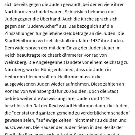
sich bereits gegen die Juden gewandt, bei denen viele ihrer
Nachbarn verschuldet waren. Schließlich bekamen die
Judengegner die Überhand. Auch die Kirche sprach sich
gegen den "Judenwucher" aus. Das bezog sich auf die
Zinszahlungen für geliehene Geldbeträge an die Juden. Die
Stadt Heilbronn vertrieb deshalb im Jahre 1437 ihre Juden.
Dem widersprach der mit dem Einzug der Judensteuer im
Reich beauftragte Reichserbkämmerer Konrad von
Weinsberg. Die Angelegenheit landete vor einem Reichstag zu
Nürnberg, wo der König entschied, dass die Juden in
Heilbronn bleiben sollten. Heilbronn musste die
ausgewiesenen Juden wieder aufnehmen. Diese zahlten an
Konrad von Weinsberg dafür 200 Gulden. Doch die Stadt
betrieb weiter die Ausweisung ihrer Juden und 1476
beschloss der Rat der Reichsstadt Heilbronn dann, die Juden,
die "der stat und gantzen gemeind zu verderblichem schaden"
gewesen seien, "auf ewige Zeiten" nicht mehr zu dulden und
auszuweisen. Die Häuser der Juden fielen in den Besitz der
Stadt, die Synagoge verkaufte der Kaiser ebenfalls an die