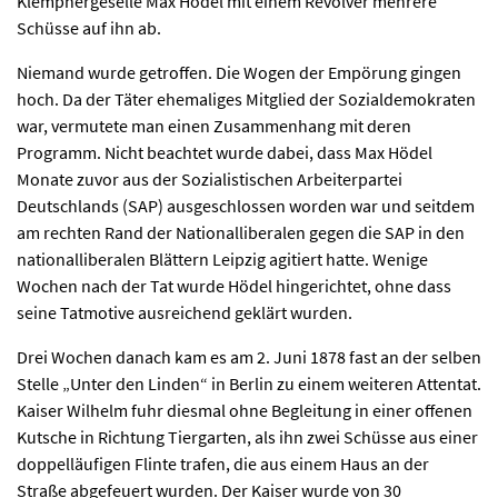
Klempnergeselle Max Hödel mit einem Revolver mehrere
Schüsse auf ihn ab.
Niemand wurde getroffen. Die Wogen der Empörung gingen
hoch. Da der Täter ehemaliges Mitglied der Sozialdemokraten
war, vermutete man einen Zusammenhang mit deren
Programm. Nicht beachtet wurde dabei, dass Max Hödel
Monate zuvor aus der Sozialistischen Arbeiterpartei
Deutschlands (SAP) ausgeschlossen worden war und seitdem
am rechten Rand der Nationalliberalen gegen die SAP in den
nationalliberalen Blättern Leipzig agitiert hatte. Wenige
Wochen nach der Tat wurde Hödel hingerichtet, ohne dass
seine Tatmotive ausreichend geklärt wurden.
Drei Wochen danach kam es am 2. Juni 1878 fast an der selben
Stelle „Unter den Linden“ in Berlin zu einem weiteren Attentat.
Kaiser Wilhelm fuhr diesmal ohne Begleitung in einer offenen
Kutsche in Richtung Tiergarten, als ihn zwei Schüsse aus einer
doppelläufigen Flinte trafen, die aus einem Haus an der
Straße abgefeuert wurden. Der Kaiser wurde von 30