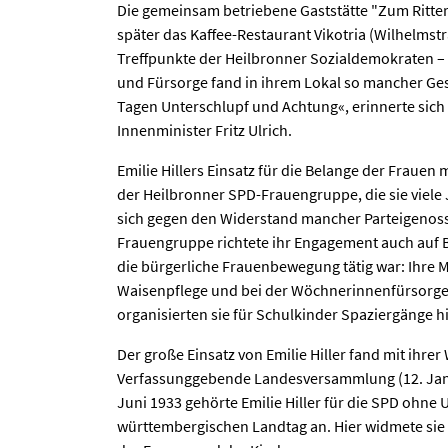
Die gemeinsam betriebene Gaststätte "Zum Ritter
später das Kaffee-Restaurant Vikotria (Wilhelmst
Treffpunkte der Heilbronner Sozialdemokraten –
und Fürsorge fand in ihrem Lokal so mancher G
Tagen Unterschlupf und Achtung«, erinnerte sic
Innenminister Fritz Ulrich.
Emilie Hillers Einsatz für die Belange der Fraue
der Heilbronner SPD-Frauengruppe, die sie viele J
sich gegen den Widerstand mancher Parteigenos
Frauengruppe richtete ihr Engagement auch auf B
die bürgerliche Frauenbewegung tätig war: Ihre Mi
Waisenpflege und bei der Wöchnerinnenfürsorge
organisierten sie für Schulkinder Spaziergänge hi
Der große Einsatz von Emilie Hiller fand mit ihre
Verfassunggebende Landesversammlung (12. Jan
Juni 1933 gehörte Emilie Hiller für die SPD ohn
württembergischen Landtag an. Hier widmete sie 