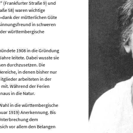
" (Frankfurter Straße 9) und
raße 58) waren wichtige
 »dank der mütterlichen Güte
esinnungsfreund in schweren
h der württembergische
n mündete 1908 in die Gründung
ahre leitete. Dabei wusste sie
sen durchzusetzen. Die
ereiche, in denen bisher nur
tglieder arbeiteten in der
 mit. Während der Ferien
naus in die Natur.
r Wahl in die württembergische
uar 1919) Anerkennung. Bis
e Unterbrechung dem
sich vor allem den Belangen