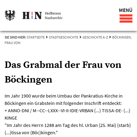
MENÜ
SIE SIND HIER:
STARTSEITE
STADTGESCHICHTE
GESCHICHTE A-Z
BÖCKINGEN,
FRAU VON
Das Grabmal der Frau von
Böckingen
Im Jahr 1900 wurde beim Umbau der Pankratius-Kirche in
Böckingen ein Grabstein mit folgender Inschrift entdeckt:
+ ANNO-DNI / M--CC--LXXX--VI-II-IDIE-VRBAN (...) TISSA-DE- (...)
KINGE
"Im Jahr des Herrn 1288 am Tag des hl. Urban (25. Mai) (starb)
(...)tissa von (Böc)kingen."