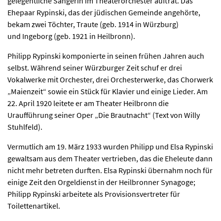
gelegentliche Sängerin im Theaterorchester auftrat. Das
Ehepaar Rypinski, das der jüdischen Gemeinde angehörte,
bekam zwei Töchter, Traute (geb. 1914 in Würzburg)
und Ingeborg (geb. 1921 in Heilbronn).
Philipp Rypinski komponierte in seinen frühen Jahren auch
selbst. Während seiner Würzburger Zeit schuf er drei
Vokalwerke mit Orchester, drei Orchesterwerke, das Chorwerk
„Maienzeit“ sowie ein Stück für Klavier und einige Lieder. Am
22. April 1920 leitete er am Theater Heilbronn die
Uraufführung seiner Oper „Die Brautnacht“ (Text von Willy
Stuhlfeld).
Vermutlich am 19. März 1933 wurden Philipp und Elsa Rypinski
gewaltsam aus dem Theater vertrieben, das die Eheleute dann
nicht mehr betreten durften. Elsa Rypinski übernahm noch für
einige Zeit den Orgeldienst in der Heilbronner Synagoge;
Philipp Rypinski arbeitete als Provisionsvertreter für
Toilettenartikel.