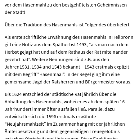
vor dem Hasenmahl zu den bestgehütetsten Geheimnissen
der Stadt!
Über die Tradition des Hasenmahls ist Folgendes überliefert:
Als erste schriftliche Erwähnung des Hasenmahls in Heilbronn
gilt eine Notiz aus dem Spätherbst 1493, "als man nach dem
Herbst gejagt hat und auf dem Rathaus der Rat miteinander
gezehrt hat". Weitere Nennungen sind z.B. aus den
Jahren1531, 1534 und 1543 bekannt – 1543 erstmals explizit
mit dem Begriff "Hasenmaal". In der Regel ging ihm eine
gemeinsame Jagd der Ratsherren und Bürgermeister voraus.
Bis 1624 entschied der städtische Rat jährlich über die
Abhaltung des Hasenmahls, wobei er es ab dem späten 16.
Jahrhundert immer öfter ausfallen ließ. Parallel dazu
entwickelte sich die 1596 erstmals erwähnte
“Neujahrsmahlzeit” im Zusammenhang mit der jährlichen
Ämterbesetzung und dem gegenseitigen Treuegelöbnis
zwischen Obrigkeit und Untertanen. Diese Funktion ist