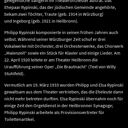
gelegentliche Sängerin im Theaterorchester auftrat. Das
Ehepaar Rypinski, das der jüdischen Gemeinde angehörte,
bekam zwei Töchter, Traute (geb. 1914 in Würzburg)
und Ingeborg (geb. 1921 in Heilbronn).
Philipp Rypinski komponierte in seinen frühen Jahren auch
selbst. Während seiner Würzburger Zeit schuf er drei
Vokalwerke mit Orchester, drei Orchesterwerke, das Chorwerk
„Maienzeit“ sowie ein Stück für Klavier und einige Lieder. Am
22. April 1920 leitete er am Theater Heilbronn die
Uraufführung seiner Oper „Die Brautnacht“ (Text von Willy
Stuhlfeld).
Vermutlich am 19. März 1933 wurden Philipp und Elsa Rypinski
gewaltsam aus dem Theater vertrieben, das die Eheleute dann
nicht mehr betreten durften. Elsa Rypinski übernahm noch für
einige Zeit den Orgeldienst in der Heilbronner Synagoge;
Philipp Rypinski arbeitete als Provisionsvertreter für
Toilettenartikel.