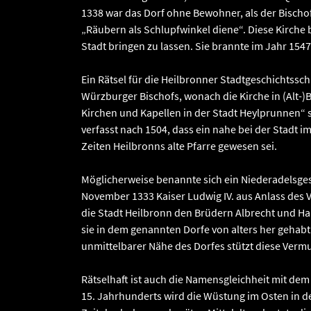
1338 war das Dorf ohne Bewohner, als der Bischof
„Räubern als Schlupfwinkel diene“. Diese Kirche b
Stadt bringen zu lassen. Sie brannte im Jahr 1547
Ein Rätsel für die Heilbronner Stadtgeschichtssch
Würzburger Bischofs, wonach die Kirche in (Alt-)
Kirchen und Kapellen in der Stadt Heylprunnen“ se
verfasst nach 1504, dass ein nahe bei der Stadt 
Zeiten Heilbronns alte Pfarre gewesen sei.
Möglicherweise benannte sich ein Niederadelsges
November 1333 Kaiser Ludwig IV. aus Anlass des 
die Stadt Heilbronn den Brüdern Albrecht und H
sie in dem genannten Dorfe von alters her gehabt
unmittelbarer Nähe des Dorfes stützt diese Verm
Rätselhaft ist auch die Namensgleichheit mit dem
15. Jahrhunderts wird die Wüstung im Osten in de