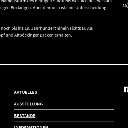
ie Namensform des heutigen Stadtteils westlich des Neckars
15)
gegen Bockingen. Aber dennoch ist eine Unterscheidung
och bis ins 19. Jahrhundert hinein sichtbar. Als
pf und Altböckinger Backen erhalten.
AKTUELLES
AUSSTELLUNG
BESTÄNDE
INFORMATIONEN