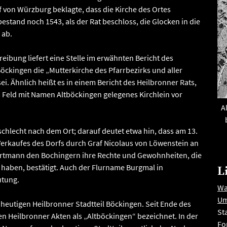
 von Würzburg beklagte, dass die Kirche des Ortes
estand noch 1543, als der Rat beschloss, die Glocken in die
 ab.
reibung liefert eine Stelle im erwähnten Bericht des
Böckingen die „Mutterkirche des Pfarrbezirks und aller
i. Ähnlich heißt es in einem Bericht des Heilbronner Rats,
im Feld mit Namen Altböckingen gelegenes Kirchlein vor
A
chlecht nach dem Ort; darauf deutet etwa hin, dass am 13.
Verkaufes des Dorfs durch Graf Nicolaus von Löwenstein an
artmann den Bochingern ihre Rechte und Gewohnheiten, die
 haben, bestätigt. Auch der Flurname Burgmal in
L
utung.
Wa
Um
 heutigen Heilbronner Stadtteil Böckingen. Seit Ende des
St
n Heilbronner Akten als „Altböckingen“ bezeichnet. In der
Fo