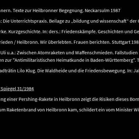
rinnern. Texte zur Heilbronner Begegnung. Neckarsulm 1987
: Die Unterrichtspraxis. Beilage zu „bildung und wissenschaft“ der GE
ke. Kurzgeschichte. In: ders.: Friedenskämpfe. Geschichten und Gedi
ieden / Heilbronn. Wir überlebten. Frauen berichten. Stuttgart 19
, Uli u.a.: Zwischen Atomraketen und Waffenschmieden. Fallstudi
en zur "Antimilitaristischen Heimatkunde in Baden-Württemberg".
 Stadträtin Lilo Klug. Die Waldheide und die Friedensbewegung. I
 Spiegel 31/1984
ng einer Pershing-Rakete in Heilbronn zeigt die Risiken dieses Bo
zum Raketenbrand von Heilbronn kam, schildert ein vom Minister Wör