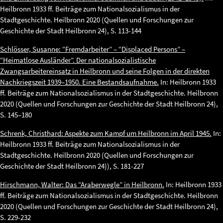
Heilbronn 1933 ff. Beiträge zum Nationalsozialismus in der
Stadtgeschichte. Heilbronn 2020 (Quellen und Forschungen zur
Geschichte der Stadt Heilbronn 24), S. 113-144
Schlösser, Susanne: “Fremdarbeiter” – “Displaced Persons” –
“Heimatlose Ausländer”. Der nationalsozialistische
Zwangsarbeitereinsatz in Heilbronn und seine Folgen in der direkten
Nachkriegszeit 1939–1950. Eine Bestandsaufnahme.
In: Heilbronn 1933
ff. Beiträge zum Nationalsozialismus in der Stadtgeschichte. Heilbronn
2020 (Quellen und Forschungen zur Geschichte der Stadt Heilbronn 24),
S. 145–180
Schrenk, Christhard: Aspekte zum Kampf um Heilbronn im April 1945.
In:
Heilbronn 1933 ff. Beiträge zum Nationalsozialismus in der
Stadtgeschichte. Heilbronn 2020 (Quellen und Forschungen zur
Geschichte der Stadt Heilbronn 24)), S. 181-227
Hirschmann, Walter: Das “Araberwegle” in Heilbronn.
In: Heilbronn 1933
ff. Beiträge zum Nationalsozialismus in der Stadtgeschichte. Heilbronn
2020 (Quellen und Forschungen zur Geschichte der Stadt Heilbronn 24),
S. 229-232