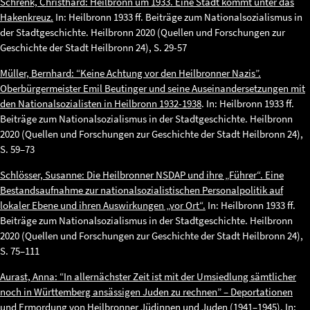
Schrenk, Christhard: Heilbronn um 1933. Eine Stadt kommt unter das
Hakenkreuz.
In: Heilbronn 1933 ff. Beiträge zum Nationalsozialismus in
der Stadtgeschichte. Heilbronn 2020 (Quellen und Forschungen zur
Geschichte der Stadt Heilbronn 24), S. 29-57
Müller, Bernhard: “Keine Achtung vor den Heilbronner Nazis”.
Oberbürgermeister Emil Beutinger und seine Auseinandersetzungen mit
den Nationalsozialisten in Heilbronn 1932-1938
. In: Heilbronn 1933 ff.
Beiträge zum Nationalsozialismus in der Stadtgeschichte. Heilbronn
2020 (Quellen und Forschungen zur Geschichte der Stadt Heilbronn 24),
S. 59–73
Schlösser, Susanne: Die Heilbronner NSDAP und ihre „Führer“. Eine
Bestandsaufnahme zur nationalsozialistischen Personalpolitik auf
lokaler Ebene und ihren Auswirkungen „vor Ort“.
In: Heilbronn 1933 ff.
Beiträge zum Nationalsozialismus in der Stadtgeschichte. Heilbronn
2020 (Quellen und Forschungen zur Geschichte der Stadt Heilbronn 24),
S. 75–111
Aurast, Anna: “In allernächster Zeit ist mit der Umsiedlung sämtlicher
noch in Württemberg ansässigen Juden zu rechnen” – Deportationen
und Ermordung von Heilbronner Jüdinnen und Juden (1941–1945).
In: