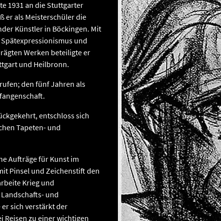
e 1931 an die Stuttgarter
 er als Meisterschüler die
nder Künstler in Böckingen. Mit
 Spätexpressionismus und
rägten Werken beteiligte er
ttgart und Heilbronn.
ufen; den fünf Jahren als
efangenschaft.
ückgekehrt, entschloss sich
ichen Tapeten- und
he Aufträge für Kunst im
t Pinsel und Zeichenstift den
rbeite Krieg und
 Landschafts- und
er sich verstärkt der
i Reisen zu einer wichtigen