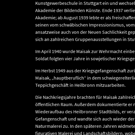
Kunstgewerbeschule in Stuttgart ein und wechselt
Akademie der Bildenden Künste. Ende 1937 verließ
Akademie; ab August 1939 lebte er als freischaffe
seinen vom schwäbischen Impressionismus, vom
ansatzweise auch von der Neuen Sachlichkeit gep
sich an zahlreichen Gruppenausstellungen in Stu
Im April 1940 wurde Maisak zur Wehrmacht einber
Soldat folgten vier Jahre in sowjetischer Kriegsg
Im Herbst 1949 aus der Kriegsgefangenschaft zur
Maisak, „hauptberuflich“ in dem schwiegerelterl
Teppichgeschäft in Heilbronn mitzuarbeiten.
Die Nachkriegsjahre brachten für Maisak zahlreic
öffentlichen Raum. Außerdem dokumentierte er mi
Wiederaufbau des Heilbronner Stadtbilds, er vera
Gefangenschaft und wandte sich auch wieder der
Naturmalerei zu. In den späteren Jahren widmete 
figurativen Malerei und Landschaftsbildern, wobe