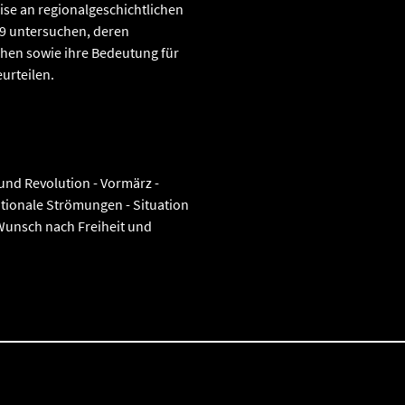
se an regionalgeschichtlichen
49 untersuchen, deren
chen sowie ihre Bedeutung für
urteilen.
 und Revolution - Vormärz -
ationale Strömungen - Situation
Wunsch nach Freiheit und