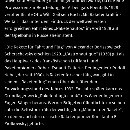
Universität Heidelberg nicht angenommen wurde, da es keine
Professoren zur Beurteilung der Arbeit gab. Ebenfalls 1928
veröffentlichte Otto Willi Gail sein Buch „Mit Raketenkraft ins
Weltall“, das unter dem Eindruck der weltweit ersten
erfolgreichen Fahrt eines „Raketenautos“ im April 1928 auf
der Opelbahn in Rüsselsheim steht.
„Die Rakete für Fahrt und Flug“ von Alexander Borissowitsch
Scherschevsky erschien 1929. „L’Astronautique“ (1930) gilt als
das Hauptwerk des französischen Luftfahrt- und
Raketenpioniers Robert Esnault-Pelterie. Der Ingenieur Rudolf
Nebel, der seit 1930 als Raketenforscher tätig war, gibt in
seinem „Raketenflug“ einen Überblick über den
Entwicklungsstand des Jahres 1932. Ein Jahr später kam das
Grundlagenwerk „Raketenflugtechnik“ des Wiener Ingenieurs
Eugen Sänger heraus. Werner Brügel veröffentlichte im selben
Jahr die Selbstporträts der wichtigsten „Männer der Rakete“,
zu denen auch der russische Raketenpionier Konstantin E.
Ziolkowsky gehörte.