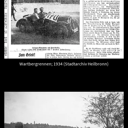
Wartbergrennen; 1934 (Stadtarchiv Heilbronn)