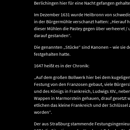
Berlichingen hier für eine Nacht gefangen gehalte
Im Dezember 1631 wurde Heilbronn von schwedis
in der Bürgermühle verschanzt hatten: „Hierauf 
dieser Mühlen die Pastey gegen über verheeret /
darauf gestanden“.
Die genannten „Stücke“ sind Kanonen – wie sie d
festgehalten hatte.
1647 heißt es in der Chronik:
„Auf dem großen Bollwerk hier bei dem kugeligen
Festung von den Franzosen gebaut, viele Bürger
und des Königs in Frankreich, Ludwigs XIV., neb
Wappen in Marmorstein gehauen, drauf gesetzt w
etlichen das kleine Frankreich und der Schlüssel
worden“.
Der aus Straßburg stammende Festungsingenieur