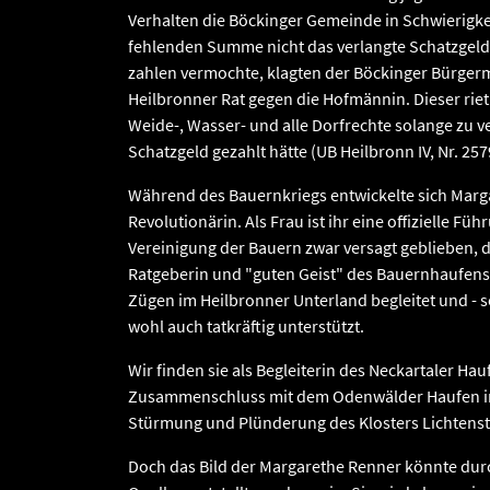
Verhalten die Böckinger Gemeinde in Schwierigke
fehlenden Summe nicht das verlangte Schatzgeld
zahlen vermochte, klagten der Böckinger Bürgerm
Heilbronner Rat gegen die Hofmännin. Dieser rie
Weide-, Wasser- und alle Dorfrechte solange zu ve
Schatzgeld gezahlt hätte (UB Heilbronn IV, Nr. 257
Während des Bauernkriegs entwickelte sich Marga
Revolutionärin. Als Frau ist ihr eine offizielle Fü
Vereinigung der Bauern zwar versagt geblieben, d
Ratgeberin und "guten Geist" des Bauernhaufens a
Zügen im Heilbronner Unterland begleitet und - so
wohl auch tatkräftig unterstützt.
Wir finden sie als Begleiterin des Neckartaler Ha
Zusammenschluss mit dem Odenwälder Haufen in
Stürmung und Plünderung des Klosters Lichtenst
Doch das Bild der Margarethe Renner könnte dur