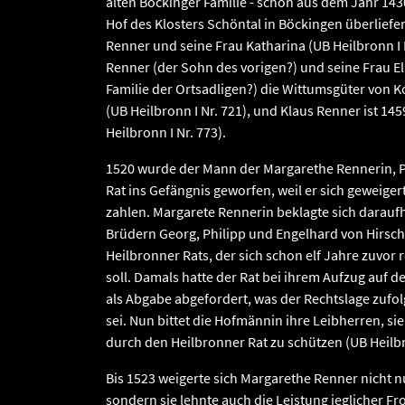
alten Böckinger Familie - schon aus dem Jahr 1430
Hof des Klosters Schöntal in Böckingen überliefer
Renner und seine Frau Katharina (UB Heilbronn I 
Renner (der Sohn des vorigen?) und seine Frau E
Familie der Ortsadligen?) die Wittumsgüter von 
(UB Heilbronn I Nr. 721), und Klaus Renner ist 145
Heilbronn I Nr. 773).
1520 wurde der Mann der Margarethe Rennerin, P
Rat ins Gefängnis geworfen, weil er sich geweiger
zahlen. Margarete Rennerin beklagte sich daraufh
Brüdern Georg, Philipp und Engelhard von Hirsc
Heilbronner Rats, der sich schon elf Jahre zuvor
soll. Damals hatte der Rat bei ihrem Aufzug auf 
als Abgabe abgefordert, was der Rechtslage zufo
sei. Nun bittet die Hofmännin ihre Leibherren, s
durch den Heilbronner Rat zu schützen (UB Heilbr
Bis 1523 weigerte sich Margarethe Renner nicht n
sondern sie lehnte auch die Leistung jeglicher Fr