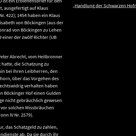
 ist ein Erblehensbrief für den
„Handlung der Schwarzen Hof
t, ausgefertigt auf Klaus
Nr. 422); 1454 haben ein Klaus
lisabeth von Böckingen (aus der
Konrad von Böckingen zu Lehen
9 einer der zwölf Richter (UB
eter Abrecht, vom Heilbronner
t hatte, die Schatzung zu
in bei ihren Leibherren, den
hhorn, über das Vorgehen des
 rechtswidrig verhalten haben
den Böckinger Hof einen Gulden
lge nicht gebräuchlich gewesen
ie vor solchen Missbräuchen
onn IV Nr. 2579).
ur, das Schatzgeld zu zahlen,
ondienste ab. Da sie durch ihr