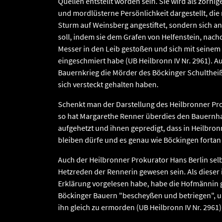
Quellen entstellt worden sein. Sie wird als zornig
und mordlüsterne Persönlichkeit dargestellt, die
Sturm auf Weinsberg angestiftet, sondern sich an
soll, indem sie dem Grafen von Helfenstein, nach
Messer in den Leib gestoßen und sich mit seine
eingeschmiert habe (UB Heilbronn IV Nr. 2961). Au
Bauernkrieg die Mörder des Böckinger Schulthei
sich versteckt gehalten haben.
Schenkt man der Darstellung des Heilbronner Pr
so hat Margarethe Renner überdies den Bauernh
aufgehetzt und ihnen gepredigt, dass in Heilbro
bleiben dürfe und es genau wie Böckingen fortan n
Auch der Heilbronner Prokurator Hans Berlin selbs
Hetzreden der Rennerin gewesen sein. Als dieser
Erklärung vorgelesen habe, habe die Hofmännin g
Böckinger Bauern "bescheyßen und betriegen", u
ihn gleich zu ermorden (UB Heilbronn IV Nr. 2961)