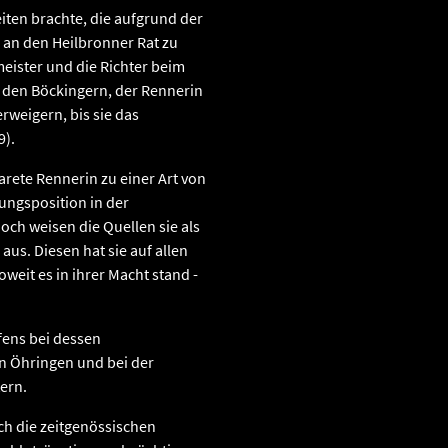
iten brachte, die aufgrund der
 an den Heilbronner Rat zu
eister und die Richter beim
t den Böckingern, der Rennerin
rweigern, bis sie das
9).
rete Rennerin zu einer Art von
hrungsposition in der
och weisen die Quellen sie als
us. Diesen hat sie auf allen
weit es in ihrer Macht stand -
ufens bei dessen
 Öhringen und bei der
ern.
ch die zeitgenössischen