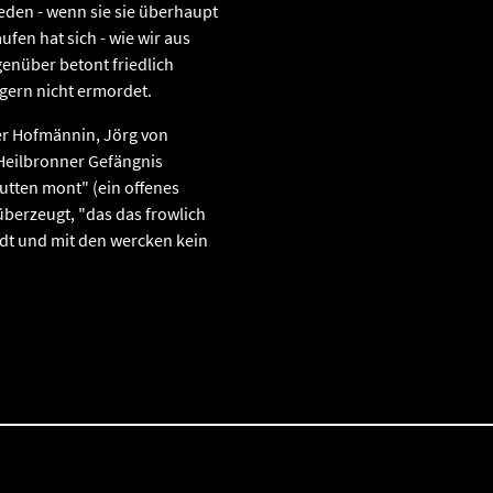
eden - wenn sie sie überhaupt
ufen hat sich - wie wir aus
enüber betont friedlich
gern nicht ermordet.
er Hofmännin, Jörg von
 Heilbronner Gefängnis
utten mont" (ein offenes
berzeugt, "das das frowlich
ndt und mit den wercken kein