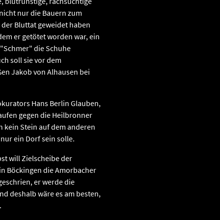
e, blutrünstige, rachsüchtige
 nicht nur die Bauern zum
 der Bluttat geweidet haben
dem er getötet worden war, ein
m "Schmer" die Schuhe
ch soll sie vor dem
ßen Jakob von Alhausen bei
okurators Hans Berlin Glauben,
aufen gegen die Heilbronner
nn kein Stein auf dem anderen
ur ein Dorf sein solle.
t will Zielscheibe der
 in Böckingen die Amorbacher
eschrien, er werde die
nd deshalb wäre es am besten,
.