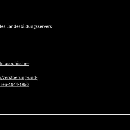
des Landesbildungsservers
philosophische-
/zerstoerung-und-
hren-1944-1950