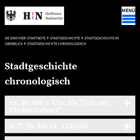
MENÜ
SIE SIND HIER:
STARTSEITE
STADTGESCHICHTE
STADTGESCHICHTE IM
ÜBERBLICK
STADTGESCHICHTE CHRONOLOGISCH
Stadtgeschichte
chronologisch
ca. 30.000 v. Chr. bis "Zeit um
Christi Geburt"
6./7. Jh. bis ca. 1220/30