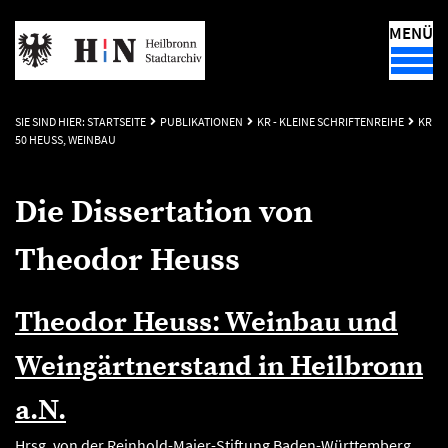
MENÜ
SIE SIND HIER:
STARTSEITE
PUBLIKATIONEN
KR - KLEINE SCHRIFTENREIHE
KR
50 HEUSS, WEINBAU
Die Dissertation von
Theodor Heuss
Theodor Heuss: Weinbau und
Weingärtnerstand in Heilbronn
a.N.
Hrsg. von der Reinhold-Maier-Stiftung Baden-Württemberg