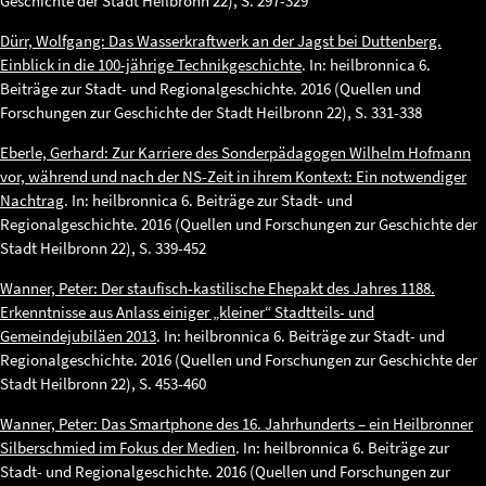
Geschichte der Stadt Heilbronn 22), S. 297-329
Dürr, Wolfgang: Das Wasserkraftwerk an der Jagst bei Duttenberg.
Einblick in die 100-jährige Technikgeschichte
. In: heilbronnica 6.
Beiträge zur Stadt- und Regionalgeschichte. 2016 (Quellen und
Forschungen zur Geschichte der Stadt Heilbronn 22), S. 331-338
Eberle, Gerhard: Zur Karriere des Sonderpädagogen Wilhelm Hofmann
vor, während und nach der NS-Zeit in ihrem Kontext: Ein notwendiger
Nachtrag
. In: heilbronnica 6. Beiträge zur Stadt- und
Regionalgeschichte. 2016 (Quellen und Forschungen zur Geschichte der
Stadt Heilbronn 22), S. 339-452
Wanner, Peter: Der staufisch-kastilische Ehepakt des Jahres 1188.
Erkenntnisse aus Anlass einiger „kleiner“ Stadtteils- und
Gemeindejubiläen 2013
. In: heilbronnica 6. Beiträge zur Stadt- und
Regionalgeschichte. 2016 (Quellen und Forschungen zur Geschichte der
Stadt Heilbronn 22), S. 453-460
Wanner, Peter: Das Smartphone des 16. Jahrhunderts – ein Heilbronner
Silberschmied im Fokus der Medien
. In: heilbronnica 6. Beiträge zur
Stadt- und Regionalgeschichte. 2016 (Quellen und Forschungen zur