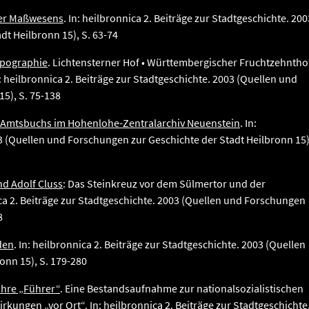
ner Maßwesens
. In: heilbronnica 2. Beiträge zur Stadtgeschichte. 200
t Heilbronn 15), S. 63-74
opographie
. Lichtensterner Hof • Württembergischer Fruchtzehntho
n: heilbronnica 2. Beiträge zur Stadtgeschichte. 2003 (Quellen und
5), S. 75-138
r Amtsbuchs im Hohenlohe-Zentralarchiv Neuenstein
. In:
03 (Quellen und Forschungen zur Geschichte der Stadt Heilbronn 15)
d Adolf Cluss
: Das Steinkreuz vor dem Sülmertor und der
ica 2. Beiträge zur Stadtgeschichte. 2003 (Quellen und Forschungen
8
den
. In: heilbronnica 2. Beiträge zur Stadtgeschichte. 2003 (Quellen
onn 15), S. 179-280
ihre „Führer“
. Eine Bestandsaufnahme zur nationalsozialistischen
rkungen „vor Ort“. In: heilbronnica 2. Beiträge zur Stadtgeschichte