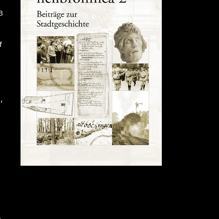
3
f
,
.