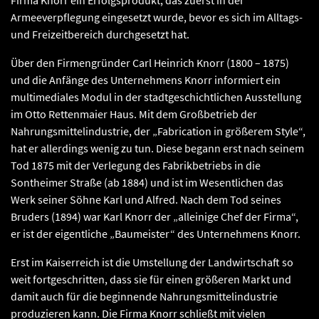
Firma Knorr ein Erfolgsprodukt, das zuerst in der
Armeeverpflegung eingesetzt wurde, bevor es sich im Alltags-
und Freizeitbereich durchgesetzt hat.
Über den Firmengründer Carl Heinrich Knorr (1800 – 1875)
und die Anfänge des Unternehmens Knorr informiert ein
multimediales Modul in der stadtgeschichtlichen Ausstellung
im Otto Rettenmaier Haus. Mit dem Großbetrieb der
Nahrungsmittelindustrie, der „Fabrication in größerem Style“,
hat er allerdings wenig zu tun. Diese begann erst nach seinem
Tod 1875 mit der Verlegung des Fabrikbetriebs in die
Sontheimer Straße (ab 1884) und ist im Wesentlichen das
Werk seiner Söhne Karl und Alfred. Nach dem Tod seines
Bruders (1894) war Karl Knorr der „alleinige Chef der Firma“,
er ist der eigentliche „Baumeister“ des Unternehmens Knorr.
Erst im Kaiserreich ist die Umstellung der Landwirtschaft so
weit fortgeschritten, dass sie für einen größeren Markt und
damit auch für die beginnende Nahrungsmittelindustrie
produzieren kann. Die Firma Knorr schließt mit vielen