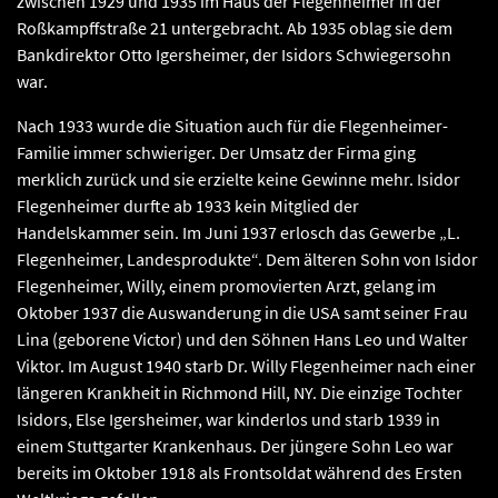
zwischen 1929 und 1935 im Haus der Flegenheimer in der
Roßkampffstraße 21 untergebracht. Ab 1935 oblag sie dem
Bankdirektor Otto Igersheimer, der Isidors Schwiegersohn
war.
Nach 1933 wurde die Situation auch für die Flegenheimer-
Familie immer schwieriger. Der Umsatz der Firma ging
merklich zurück und sie erzielte keine Gewinne mehr. Isidor
Flegenheimer durfte ab 1933 kein Mitglied der
Handelskammer sein. Im Juni 1937 erlosch das Gewerbe „L.
Flegenheimer, Landesprodukte“. Dem älteren Sohn von Isidor
Flegenheimer, Willy, einem promovierten Arzt, gelang im
Oktober 1937 die Auswanderung in die USA samt seiner Frau
Lina (geborene Victor) und den Söhnen Hans Leo und Walter
Viktor. Im August 1940 starb Dr. Willy Flegenheimer nach einer
längeren Krankheit in Richmond Hill, NY. Die einzige Tochter
Isidors, Else Igersheimer, war kinderlos und starb 1939 in
einem Stuttgarter Krankenhaus. Der jüngere Sohn Leo war
bereits im Oktober 1918 als Frontsoldat während des Ersten