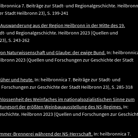
ilbronnica 7. Beiträge zur Stadt- und Regionalgeschichte. Heilbron
r Stadt Heilbronn 23), S. 199-241
 Auswanderung aus der Region Heilbronn in der Mitte des 19.
tadt- und Regionalgeschichte. Heilbronn 2023 (Quellen und
3), S. 243-262
von Naturwissenschaft und Glaube: der ewige Bund.
In: heilbronnic
eilbronn 2023 (Quellen und Forschungen zur Geschichte der Stadt
früher und heute.
In: heilbronnica 7. Beiträge zur Stadt- und
 Forschungen zur Geschichte der Stadt Heilbronn 23), S. 285-318
chlossenheit des Weinfaches im nationalsozialistischen Sinne zum
ltungsort der größten Weinbauausstellung des NS-Regimes.
In:
lgeschichte. Heilbronn 2023 (Quellen und Forschungen zur Geschich
Hammer-Brennerei während der NS-Herrschaft.
In: heilbronnica 7.