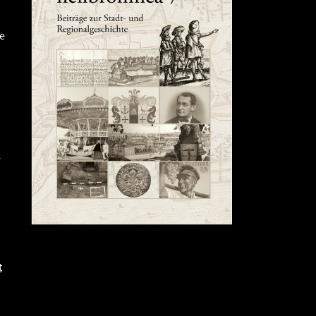
ge
r
t