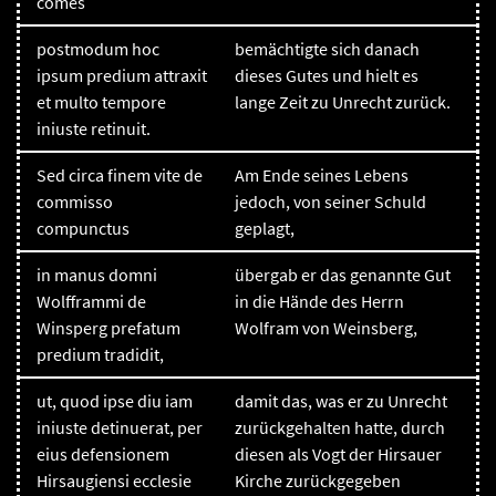
comes
postmodum hoc
bemächtigte sich danach
ipsum predium attraxit
dieses Gutes und hielt es
et multo tempore
lange Zeit zu Unrecht zurück.
iniuste retinuit.
Sed circa finem vite de
Am Ende seines Lebens
commisso
jedoch, von seiner Schuld
compunctus
geplagt,
in manus domni
übergab er das genannte Gut
Wolfframmi de
in die Hände des Herrn
Winsperg prefatum
Wolfram von Weinsberg,
predium tradidit,
ut, quod ipse diu iam
damit das, was er zu Unrecht
iniuste detinuerat, per
zurückgehalten hatte, durch
eius defensionem
diesen als Vogt der Hirsauer
Hirsaugiensi ecclesie
Kirche zurückgegeben