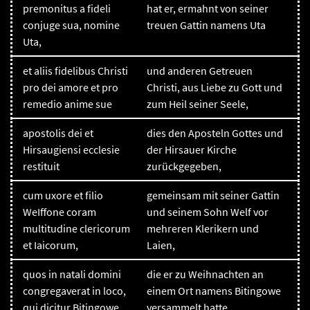
premonitus a fideli
hat er, ermahnt von seiner
conjuge sua, nomine
treuen Gattin namens Uta
Uta,
et aliis fidelibus Christi
und anderen Getreuen
pro dei amore et pro
Christi, aus Liebe zu Gott und
remedio anime sue
zum Heil seiner Seele,
apostolis dei et
dies den Aposteln Gottes und
Hirsaugiensi ecclesie
der Hirsauer Kirche
restituit
zurückgegeben,
cum uxore et filio
gemeinsam mit seiner Gattin
WeIffone coram
und seinem Sohn Welf vor
multitudine clericorum
mehreren Klerikern und
et Iaicorum,
Laien,
quos in natali domini
die er zu Weihnachten an
congregaverat in loco,
einem Ort namens Bitingowe
qui dicitur Bitingowe.
versammelt hatte.