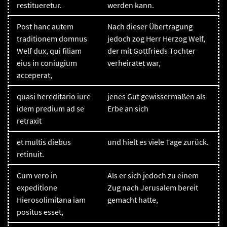
restitueretur.
werden kann.
Post hanc autem
Nach dieser Übertragung
traditionem domnus
jedoch zog Herr Herzog Welf,
Welf dux, qui filiam
der mit Gottfrieds Tochter
eius in coniugium
verheiratet war,
acceperat,
quasi hereditario iure
jenes Gut gewissermaßen als
idem predium ad se
Erbe an sich
retraxit
et multis diebus
und hielt es viele Tage zurück.
retinuit.
Cum vero in
Als er sich jedoch zu einem
expeditione
Zug nach Jerusalem bereit
Hierosolimitana iam
gemacht hatte,
positus esset,