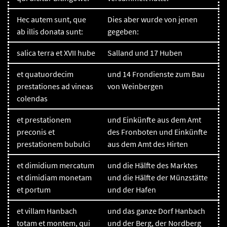
Hec autem sunt, que
Dies aber wurde von jenen
ab illis donata sunt:
gegeben:
salica terra et XVII hube
Salland und 17 Huben
et quatuordecim
und 14 Frondienste zum Bau
prestationes ad vineas
von Weinbergen
colendas
et prestationem
und Einkünfte aus dem Amt
preconis et
des Fronboten und Einkünfte
prestationem bubulci
aus dem Amt des Hirten
et dimidium mercatum
und die Hälfte des Marktes
et dimidiam monetam
und die Hälfte der Münzstätte
et portum
und der Hafen
et villam Hanbach
und das ganze Dorf Hanbach
totam et montem, qui
und der Berg, der Nordberg