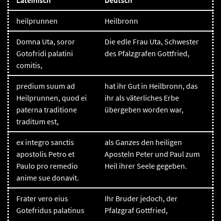
Lateinisch
Deutsch
heilprunnen
Heilbronn
Domna Uta, soror
Die edle Frau Uta, Schwester
Gotofridi palatini
des Pfalzgrafen Gottfried,
comitis,
predium suum ad
hat ihr Gut in Heilbronn, das
Heilprunnen, quod ei
ihr als väterliches Erbe
paterna traditione
übergeben worden war,
traditum est,
ex integro sanctis
als Ganzes den heiligen
apostolis Petro et
Aposteln Peter und Paul zum
Paulo pro remedio
Heil ihrer Seele gegeben.
anime sue donavit.
Frater vero eius
Ihr Bruder jedoch, der
Gotefridus palatinus
Pfalzgraf Gottfried,