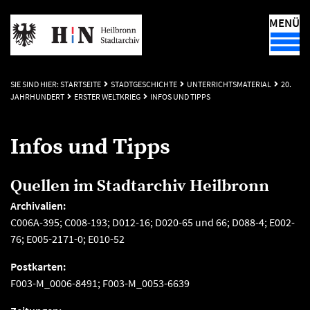
MENÜ
SIE SIND HIER:
STARTSEITE
STADTGESCHICHTE
UNTERRICHTSMATERIAL
20.
JAHRHUNDERT
ERSTER WELTKRIEG
INFOS UND TIPPS
Infos und Tipps
Quellen im Stadtarchiv Heilbronn
Archivalien:
C006A-395; C008-193; D012-16; D020-65 und 66; D088-4; E002-
76; E005-2171-0; E010-52
Postkarten:
F003-M_0006-8491; F003-M_0053-6639