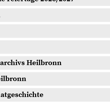
n
tarchivs Heilbronn
eilbronn
atgeschichte