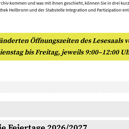
Archiv kommen und was mit ihnen geschieht, können Sie in drei kurz
othek Heilbronn und der Stabstelle Integration und Partizipation e
eänderten Öffnungszeiten des Lesesaals v
ienstag bis Freitag, jeweils 9:00–12:00 Uh
ie Feiertage 2026/2027